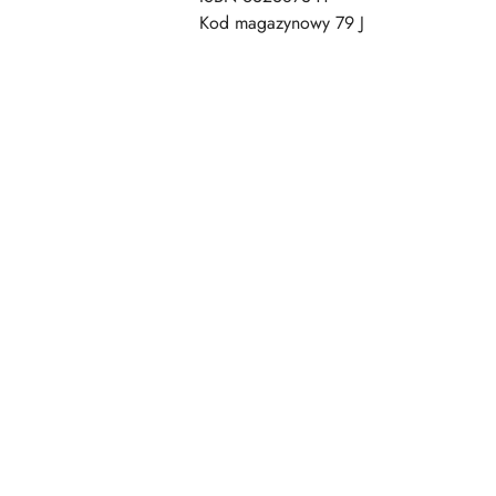
Kod magazynowy 79 J
Pomiń karuzelę produktów