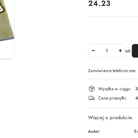
cena:
24.23
Ilość
szt.
Zamówienie telefoniczne
Dostępność
Wysyłka w ciągu:
3
i
Cena przesyłki:
dostawa
Więcej o produkcie
Autor:
E