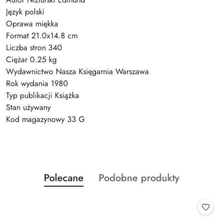
Język polski
Oprawa miękka
Format 21.0x14.8 cm
Liczba stron 340
Ciężar 0.25 kg
Wydawnictwo Nasza Księgarnia Warszawa
Rok wydania 1980
Typ publikacji Książka
Stan używany
Kod magazynowy 33 G
Produkty
Produkty
Polecane
Podobne produkty
Pomiń karuzelę produktów
o
o
statusie:
statusie: