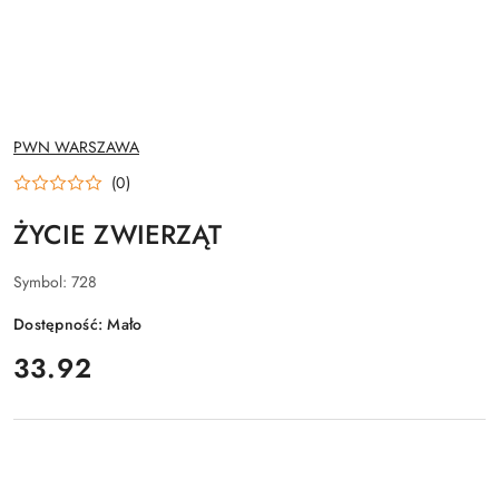
NAZWA
PWN WARSZAWA
PRODUCENTA:
(0)
ŻYCIE ZWIERZĄT
Symbol:
728
Dostępność:
Mało
cena:
33.92