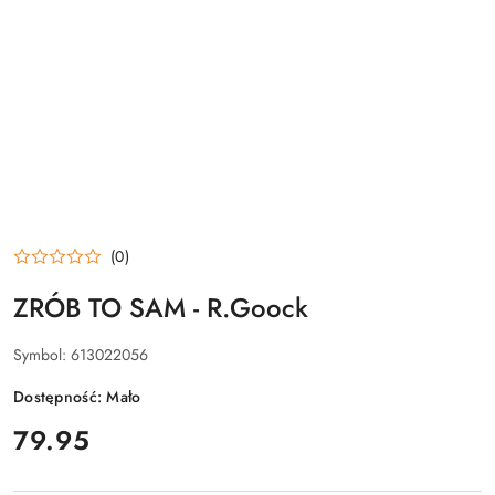
(0)
ZRÓB TO SAM - R.Goock
Symbol:
613022056
Dostępność:
Mało
cena:
79.95