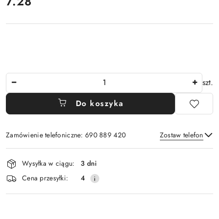
cena:
7.28
Ilość
szt.
Do koszyka
Zamówienie telefoniczne: 690 889 420
Zostaw telefon
Dostępność
Wysyłka w ciągu:
3 dni
i
Wyślij
Cena przesyłki:
4
dostawa