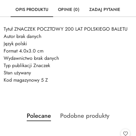
OPIS PRODUKTU
OPINIE (0)
ZADAJ PYTANIE
Tytuł ZNACZEK POCZTOWY 200 LAT POLSKIEGO BALETU
Autor brak danych
Język polski
Format 4.0x3.0 cm
Wydawnictwo brak danych
Typ publikacji Znaczek
Stan używany
Kod magazynowy 5 Z
Produkty
Produkty
Polecane
Podobne produkty
Pomiń karuzelę produktów
o
o
statusie:
statusie: