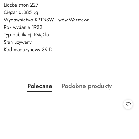
Liczba stron 227
Ciężar 0.385 kg
Wydawnictwo KPTNSW. Lwów-Warszawa
Rok wydania 1922
Typ publikacji Książka
Stan używany
Kod magazynowy 39 D
Produkty
Produkty
Polecane
Podobne produkty
Pomiń karuzelę produktów
o
o
statusie:
statusie: