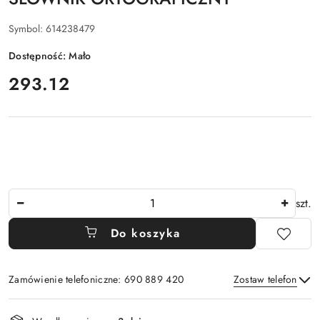
Symbol:
614238479
Dostępność:
Mało
cena:
293.12
Ilość
szt.
Do koszyka
Zamówienie telefoniczne: 690 889 420
Zostaw telefon
Dostępność