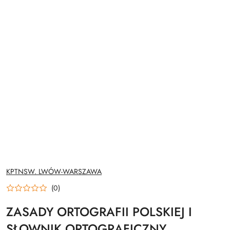
NAZWA
KPTNSW. LWÓW-WARSZAWA
PRODUCENTA:
(0)
ZASADY ORTOGRAFII POLSKIEJ I
SŁOWNIK ORTOGRAFICZNY