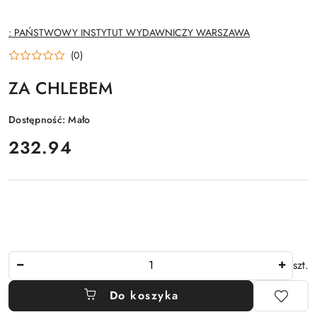
NAZWA
: PAŃSTWOWY INSTYTUT WYDAWNICZY WARSZAWA
PRODUCENTA:
(0)
ZA CHLEBEM
Dostępność:
Mało
cena:
232.94
Ilość
szt.
Do koszyka