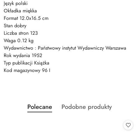
Język polski
Okładka miękka
Format 12.0x16.5 cm
Stan dobry
Liczba stron 123
Waga 0.12 kg
Wydawnictwo : Państwowy instytut Wydawniczy Warszawa
Rok wydania 1952
Typ publikacji Książka
Kod magazynowy 96 I
Produkty
Produkty
Polecane
Podobne produkty
Pomiń karuzelę produktów
o
o
statusie:
statusie: