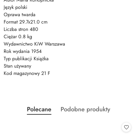
Język polski
Oprawa twarda
Format 29.7x21.0 cm
Liczba stron 480
Ciężar 0.8 kg
Wydawnictwo KiW Warszawa
Rok wydania 1954
Typ publikacji Książka
Stan używany
Kod magazynowy 21 F
Produkty
Produkty
Polecane
Podobne produkty
Pomiń karuzelę produktów
o
o
statusie:
statusie: