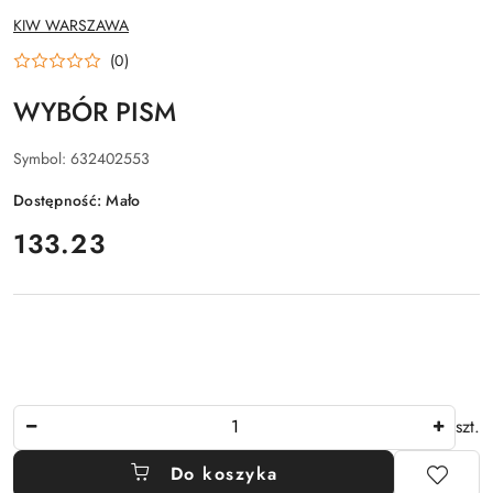
NAZWA
KIW WARSZAWA
PRODUCENTA:
(0)
WYBÓR PISM
Symbol:
632402553
Dostępność:
Mało
cena:
133.23
Ilość
szt.
Do koszyka