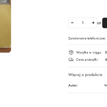
Ilość
szt.
Zamówienie telefoniczne
Dostępność
Wysyłka w ciągu:
3
i
Cena przesyłki:
dostawa
Więcej o produkcie
Autor:
W