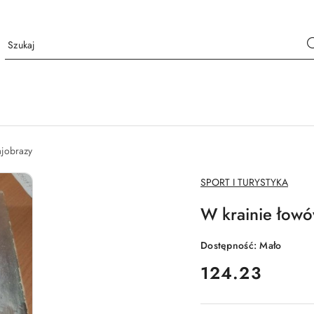
ajobrazy
NAZWA
SPORT I TURYSTYKA
PRODUCENTA:
W krainie łow
Dostępność:
Mało
cena:
124.23