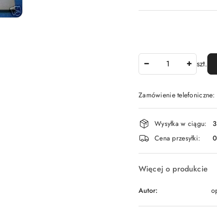
Ilość
szt.
Zamówienie telefoniczne
Dostępność
Wysyłka w ciągu:
3
i
Cena przesyłki:
dostawa
Więcej o produkcie
Autor:
o