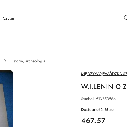
Historia, archeologia
NAZWA
MIĘDZYWOJEWÓDZKA SZK
PRODUCENTA:
W.I.LENIN 
Symbol:
613250566
Dostępność:
Mało
cena:
467.57