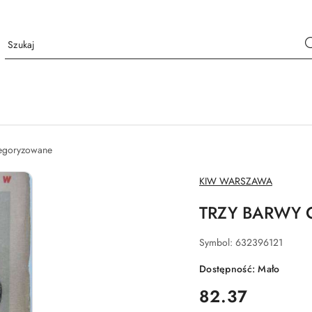
tegoryzowane
NAZWA
KIW WARSZAWA
PRODUCENTA:
TRZY BARWY 
Symbol:
632396121
Dostępność:
Mało
cena:
82.37