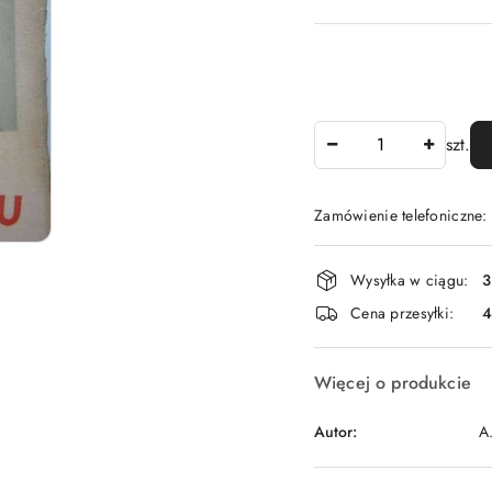
Ilość
szt.
Zamówienie telefoniczne
Dostępność
Wysyłka w ciągu:
3
i
Cena przesyłki:
dostawa
Więcej o produkcie
Autor:
A