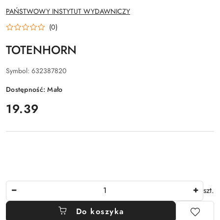
NAZWA
PAŃSTWOWY INSTYTUT WYDAWNICZY
PRODUCENTA:
(0)
TOTENHORN
Symbol:
632387820
Dostępność:
Mało
cena:
19.39
Ilość
szt.
Do koszyka