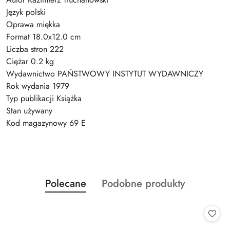
Język polski
Oprawa miękka
Format 18.0x12.0 cm
Liczba stron 222
Ciężar 0.2 kg
Wydawnictwo PAŃSTWOWY INSTYTUT WYDAWNICZY
Rok wydania 1979
Typ publikacji Książka
Stan używany
Kod magazynowy 69 E
Produkty
Produkty
Polecane
Podobne produkty
Pomiń karuzelę produktów
o
o
statusie:
statusie: