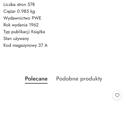
Liczba stron 578
Ciężar 0.985 kg
Wydawnictwo PWE
Rok wydania 1962
Typ publikacji Książka
Stan używany
Kod magazynowy 37 A
Produkty
Produkty
Polecane
Podobne produkty
Pomiń karuzelę produktów
o
o
statusie:
statusie: