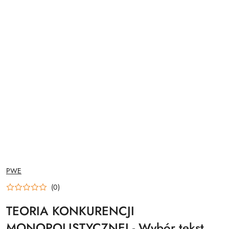
NAZWA
PWE
PRODUCENTA:
(0)
TEORIA KONKURENCJI
MONOPOLISTYCZNEJ - Wybór tekst