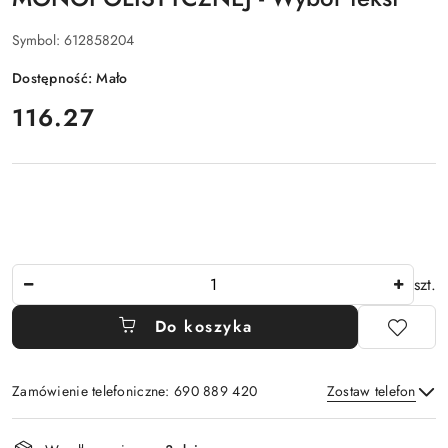
Symbol:
612858204
Dostępność:
Mało
cena:
116.27
Ilość
szt.
Do koszyka
Zamówienie telefoniczne: 690 889 420
Zostaw telefon
Dostępność