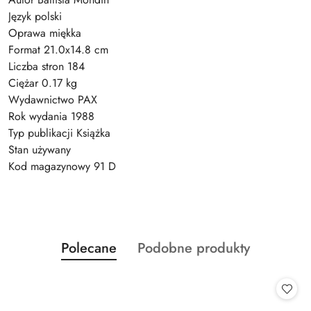
Język polski
Oprawa miękka
Format 21.0x14.8 cm
Liczba stron 184
Ciężar 0.17 kg
Wydawnictwo PAX
Rok wydania 1988
Typ publikacji Książka
Stan używany
Kod magazynowy 91 D
Produkty
Produkty
Polecane
Podobne produkty
Pomiń karuzelę produktów
o
o
statusie:
statusie: