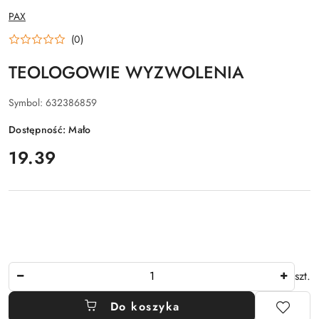
NAZWA
PAX
PRODUCENTA:
(0)
TEOLOGOWIE WYZWOLENIA
Symbol:
632386859
Dostępność:
Mało
cena:
19.39
Ilość
szt.
Do koszyka