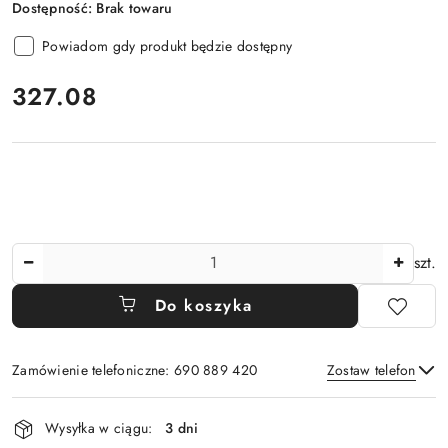
Dostępność:
Brak towaru
Powiadom gdy produkt będzie dostępny
cena:
327.08
Ilość
szt.
Do koszyka
Zamówienie telefoniczne: 690 889 420
Zostaw telefon
Dostępność
Wysyłka w ciągu:
3 dni
i