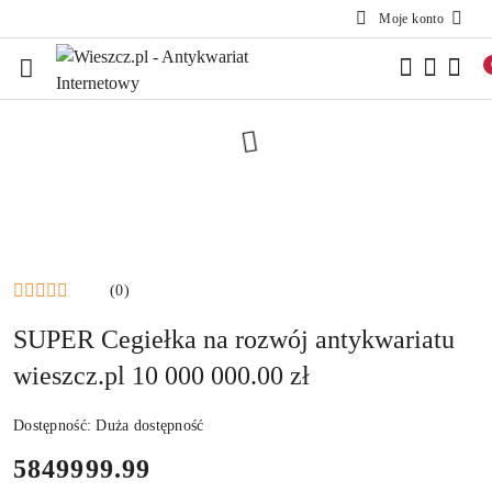
Moje konto
Przejdź do treści głównej
Przejdź do wyszukiwarki
Przejdź do moje konto
Przejdź do menu głównego
Przejdź do opisu produktu
Przejdź do stopki
(0)
SUPER Cegiełka na rozwój antykwariatu
wieszcz.pl 10 000 000.00 zł
Dostępność:
Duża dostępność
cena:
5849999.99