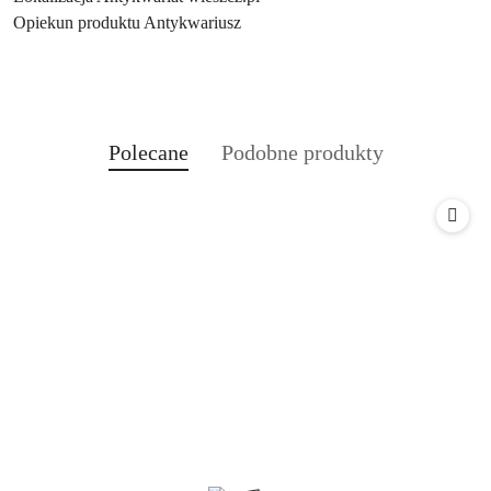
Opiekun produktu Antykwariusz
Produkty
Produkty
Polecane
Podobne produkty
Pomiń karuzelę produktów
o
o
statusie:
statusie: