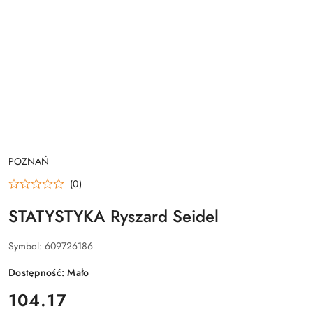
NAZWA
POZNAŃ
PRODUCENTA:
(0)
STATYSTYKA Ryszard Seidel
Symbol:
609726186
Dostępność:
Mało
cena:
104.17