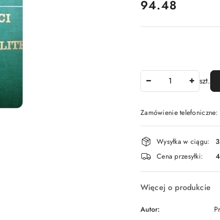
cena:
94.48
Ilość
szt.
Zamówienie telefoniczne
Dostępność
Wysyłka w ciągu:
3
i
Cena przesyłki:
dostawa
Więcej o produkcie
Autor:
P