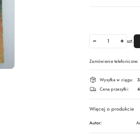
Ilość
szt.
Zamówienie telefoniczne
Dostępność
Wysyłka w ciągu:
3
i
Cena przesyłki:
dostawa
Więcej o produkcie
Autor:
A