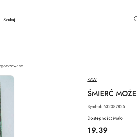
tegoryzowane
NAZWA
KAW
PRODUCENTA:
ŚMIERĆ MOŻE
Symbol:
632387825
Dostępność:
Mało
cena:
19.39