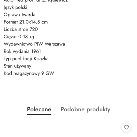
Język polski
Oprawa twarda
Format 21.0x14.8 cm
Liczba stron 720
Ciężar 0.13 kg
Wydawnictwo PIW Warszawa
Rok wydania 1961
Typ publikacji Książka
Stan używany
Kod magazynowy 9 GW
Produkty
Produkty
Polecane
Podobne produkty
Pomiń karuzelę produktów
o
o
statusie:
statusie: