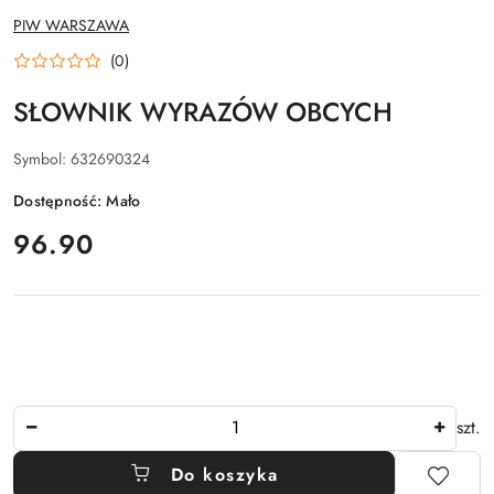
NAZWA
PIW WARSZAWA
PRODUCENTA:
(0)
SŁOWNIK WYRAZÓW OBCYCH
Symbol:
632690324
Dostępność:
Mało
cena:
96.90
Ilość
szt.
Do koszyka