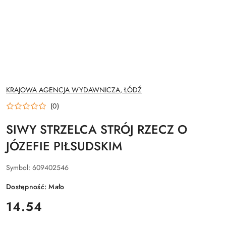
NAZWA
KRAJOWA AGENCJA WYDAWNICZA, ŁÓDŹ
PRODUCENTA:
(0)
SIWY STRZELCA STRÓJ RZECZ O
JÓZEFIE PIŁSUDSKIM
Symbol:
609402546
Dostępność:
Mało
cena:
14.54