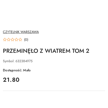
NAZWA
CZYTELNIK WARSZAWA
PRODUCENTA:
(0)
PRZEMINĘŁO Z WIATREM TOM 2
Symbol:
632384975
Dostępność:
Mało
cena:
21.80