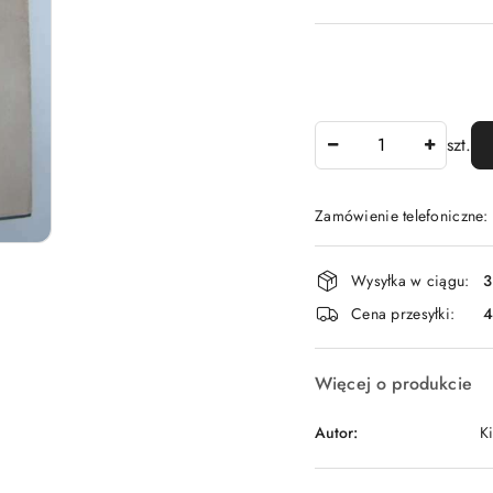
Ilość
szt.
Zamówienie telefoniczne
Dostępność
Wysyłka w ciągu:
3
i
Cena przesyłki:
dostawa
Więcej o produkcie
Autor:
K