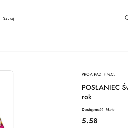
NAZWA
PROV. PAD. F.M.C.
PRODUCENTA:
POSŁANIEC Św.
rok
Dostępność:
Mało
cena:
5.58