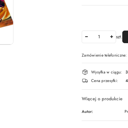
Ilość
szt.
Zamówienie telefoniczne
Dostępność
Wysyłka w ciągu:
3
i
Cena przesyłki:
dostawa
Więcej o produkcie
Autor:
P