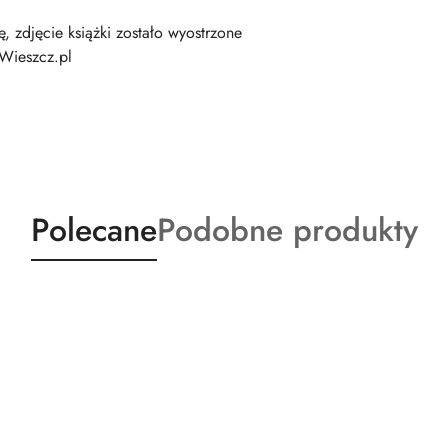
ę, zdjęcie książki zostało wyostrzone
 Wieszcz.pl
Produkty
Produkty
Polecane
Podobne produkty
o
o
statusie:
statusie: