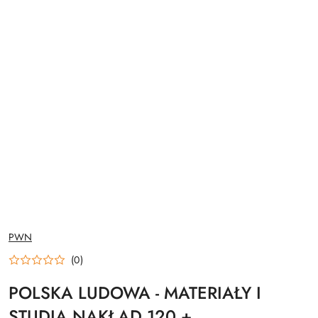
NAZWA
PWN
PRODUCENTA:
(0)
POLSKA LUDOWA - MATERIAŁY I
STUDIA NAKŁAD 120 +