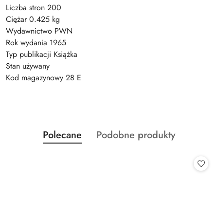
Liczba stron 200
Ciężar 0.425 kg
Wydawnictwo PWN
Rok wydania 1965
Typ publikacji Książka
Stan używany
Kod magazynowy 28 E
Produkty
Produkty
Polecane
Podobne produkty
Pomiń karuzelę produktów
o
o
statusie:
statusie: