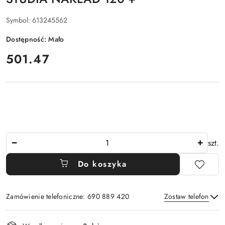
Symbol:
613245562
Dostępność:
Mało
cena:
501.47
Ilość
szt.
Do koszyka
Zamówienie telefoniczne: 690 889 420
Zostaw telefon
Dostępność