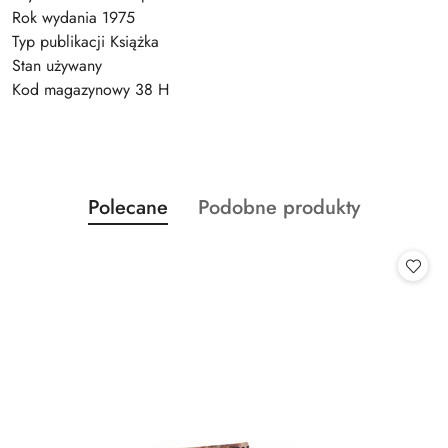
Rok wydania 1975
Typ publikacji Książka
Stan używany
Kod magazynowy 38 H
Produkty
Produkty
Polecane
Podobne produkty
Pomiń karuzelę produktów
o
o
statusie:
statusie: