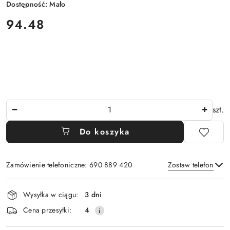
Dostępność:
Mało
cena:
94.48
Ilość
szt.
Do koszyka
Zamówienie telefoniczne: 690 889 420
Zostaw telefon
Dostępność
Wysyłka w ciągu:
3 dni
i
Wyślij
Cena przesyłki:
4
dostawa