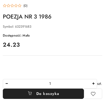
(0)
POEZJA NR 3 1986
Symbol:
632391683
Dostępność:
Mało
cena:
24.23
Ilość
szt.
Do koszyka