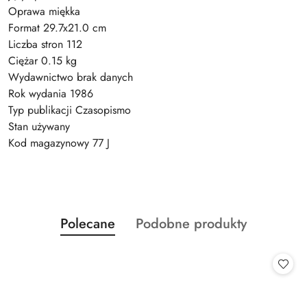
Oprawa miękka
Format 29.7x21.0 cm
Liczba stron 112
Ciężar 0.15 kg
Wydawnictwo brak danych
Rok wydania 1986
Typ publikacji Czasopismo
Stan używany
Kod magazynowy 77 J
Produkty
Produkty
Polecane
Podobne produkty
Pomiń karuzelę produktów
o
o
statusie:
statusie: