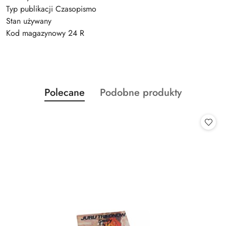
Typ publikacji Czasopismo
Stan używany
Kod magazynowy 24 R
Produkty
Produkty
Polecane
Podobne produkty
Pomiń karuzelę produktów
o
o
statusie:
statusie: