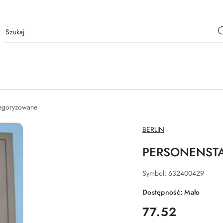
tegoryzowane
NAZWA
BERLIN
PRODUCENTA:
PERSONENST
Symbol:
632400429
Dostępność:
Mało
cena:
77.52