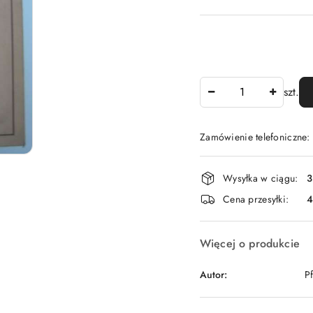
Ilość
szt.
Zamówienie telefoniczne
Dostępność
Wysyłka w ciągu:
3
i
Cena przesyłki:
dostawa
Więcej o produkcie
Autor:
Pf