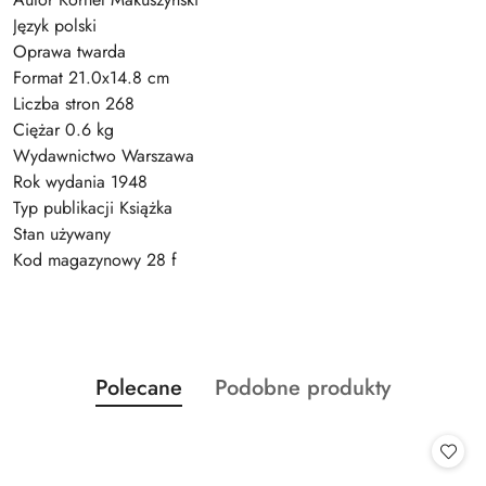
Język polski
Oprawa twarda
Format 21.0x14.8 cm
Liczba stron 268
Ciężar 0.6 kg
Wydawnictwo Warszawa
Rok wydania 1948
Typ publikacji Książka
Stan używany
Kod magazynowy 28 f
Produkty
Produkty
Polecane
Podobne produkty
Pomiń karuzelę produktów
o
o
statusie:
statusie: