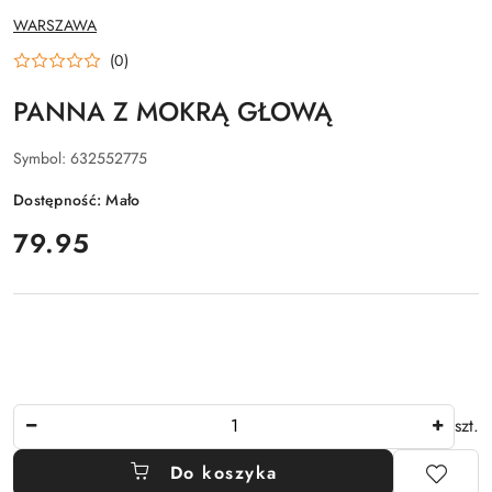
NAZWA
WARSZAWA
PRODUCENTA:
(0)
PANNA Z MOKRĄ GŁOWĄ
Symbol:
632552775
Dostępność:
Mało
cena:
79.95
Ilość
szt.
Do koszyka