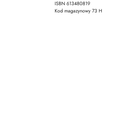
ISBN 613480819
Kod magazynowy 73 H
Pomiń karuzelę produktów