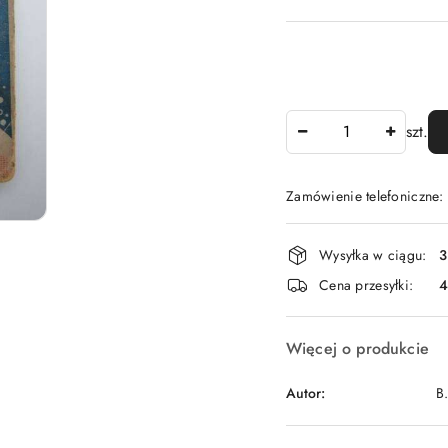
Ilość
szt.
Zamówienie telefoniczne
Dostępność
Wysyłka w ciągu:
3
i
Cena przesyłki:
dostawa
Więcej o produkcie
Autor:
B.