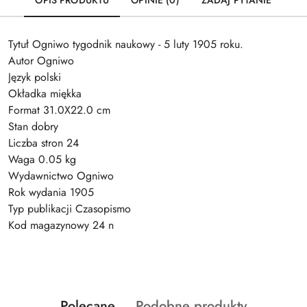
OPIS PRODUKTU
OPINIE (0)
ZADAJ PYTANIE
Tytuł Ogniwo tygodnik naukowy - 5 luty 1905 roku.
Autor Ogniwo
Język polski
Okładka miękka
Format 31.0X22.0 cm
Stan dobry
Liczba stron 24
Waga 0.05 kg
Wydawnictwo Ogniwo
Rok wydania 1905
Typ publikacji Czasopismo
Kod magazynowy 24 n
Produkty
Produkty
Polecane
Podobne produkty