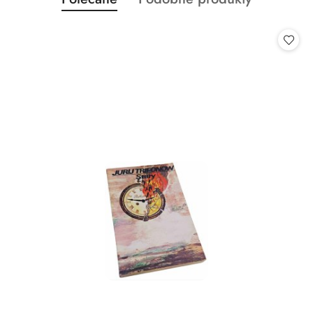
Pomiń karuzelę produktów
o
o
statusie:
statusie: