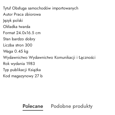
Tytuł Obsługa samochodów importowanych
Autor Praca zbiorowa
Język polski
Okładka twarda
Format 24.0x16.5 cm
Stan bardzo dobry
Liczba stron 300
Waga 0.45 kg
Wydawnictwo Wydawnictwo Komunikacji i Łączności
Rok wydania 1983
Typ publikacji Książka
Kod magazynowy 27 b
Produkty
Produkty
Polecane
Podobne produkty
Pomiń karuzelę produktów
o
o