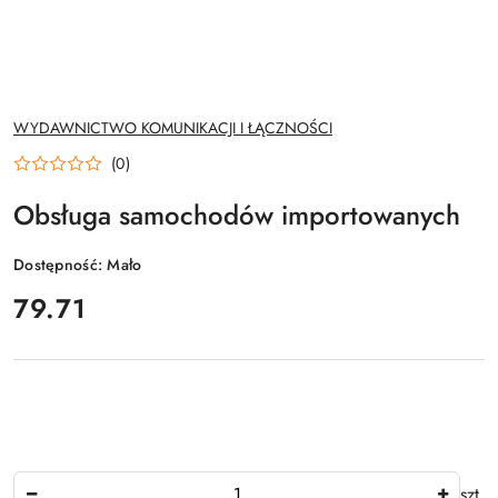
NAZWA
WYDAWNICTWO KOMUNIKACJI I ŁĄCZNOŚCI
PRODUCENTA:
(0)
Obsługa samochodów importowanych
Dostępność:
Mało
cena:
79.71
Ilość
szt.