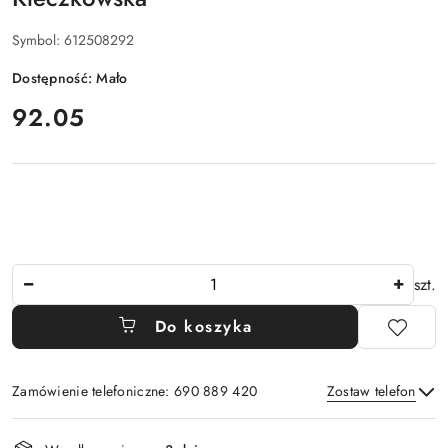
Symbol:
612508292
Dostępność:
Mało
cena:
92.05
Ilość
szt.
Do koszyka
Zamówienie telefoniczne: 690 889 420
Zostaw telefon
Dostępność