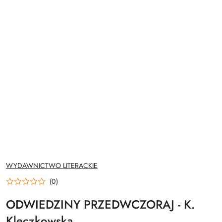
NAZWA
WYDAWNICTWO LITERACKIE
PRODUCENTA:
(0)
ODWIEDZINY PRZEDWCZORAJ - K.
Kleczkowska