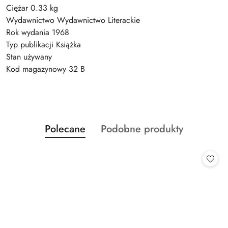
Ciężar 0.33 kg
Wydawnictwo Wydawnictwo Literackie
Rok wydania 1968
Typ publikacji Książka
Stan używany
Kod magazynowy 32 B
Produkty
Produkty
Polecane
Podobne produkty
Pomiń karuzelę produktów
o
o
statusie:
statusie: