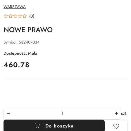
NAZWA
WARSZAWA
PRODUCENTA:
(0)
NOWE PRAWO
Symbol:
632407034
Dostępność:
Mało
cena:
460.78
Ilość
szt.
Do koszyka