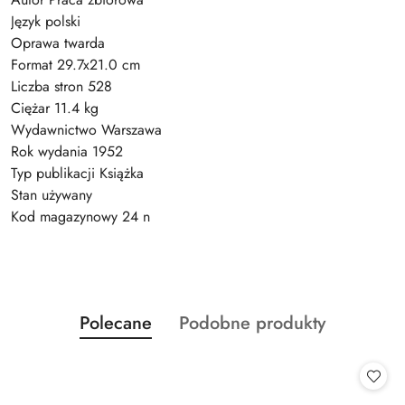
Język polski
Oprawa twarda
Format 29.7x21.0 cm
Liczba stron 528
Ciężar 11.4 kg
Wydawnictwo Warszawa
Rok wydania 1952
Typ publikacji Książka
Stan używany
Kod magazynowy 24 n
Produkty
Produkty
Polecane
Podobne produkty
Pomiń karuzelę produktów
o
o
statusie:
statusie: