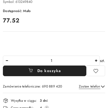
Symbol:
613249840
Dostępność:
Mało
cena:
77.52
Ilość
szt.
Do koszyka
Zamówienie telefoniczne: 690 889 420
Zostaw telefon
Dostępność
Wysyłka w ciągu:
3 dni
i
Wyślij
Cena przesyłki:
4