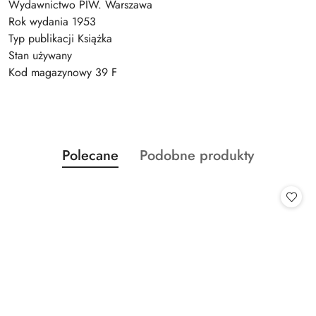
Wydawnictwo PIW. Warszawa
Rok wydania 1953
Typ publikacji Książka
Stan używany
Kod magazynowy 39 F
Produkty
Produkty
Polecane
Podobne produkty
Pomiń karuzelę produktów
o
o
statusie:
statusie: