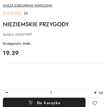
NAZWA
NASZA KSIĘGARNIA WARSZAWA
PRODUCENTA:
(0)
NIEZIEMSKIE PRZYGODY
Symbol:
632691499
Dostępność:
Mało
cena:
19.39
Ilość
szt.
Do koszyka