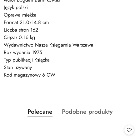
Język polski
Oprawa miękka
Format 21.0x14.8 cm
Liczba stron 162
Ciężar 0.16 kg
Wydawnictwo Nasza Księgarnia Warszawa
Rok wydania 1975
Typ publikacji Książka
Stan używany
Kod magazynowy 6 GW
Produkty
Produkty
Polecane
Podobne produkty
Pomiń karuzelę produktów
o
o
statusie:
statusie: