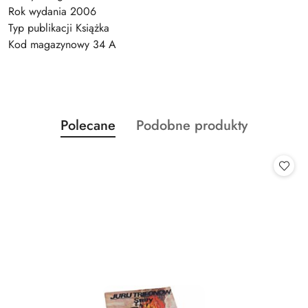
Rok wydania 2006
Typ publikacji Książka
Kod magazynowy 34 A
Produkty
Produkty
Polecane
Podobne produkty
Pomiń karuzelę produktów
o
o
statusie:
statusie: