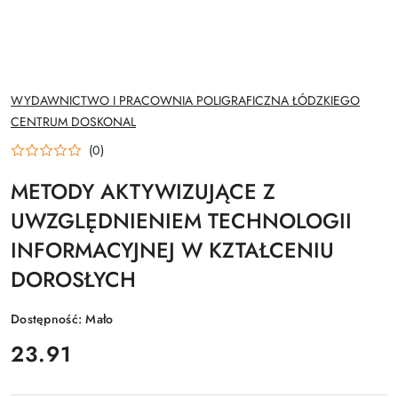
NAZWA
WYDAWNICTWO I PRACOWNIA POLIGRAFICZNA ŁÓDZKIEGO
PRODUCENTA:
CENTRUM DOSKONAL
(0)
METODY AKTYWIZUJĄCE Z
UWZGLĘDNIENIEM TECHNOLOGII
INFORMACYJNEJ W KZTAŁCENIU
DOROSŁYCH
Dostępność:
Mało
cena:
23.91