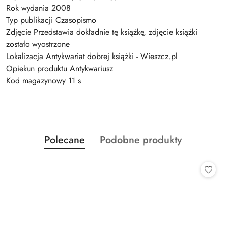
Rok wydania 2008
Typ publikacji Czasopismo
Zdjęcie Przedstawia dokładnie tę książkę, zdjęcie książki
zostało wyostrzone
Lokalizacja Antykwariat dobrej książki - Wieszcz.pl
Opiekun produktu Antykwariusz
Kod magazynowy 11 s
Produkty
Produkty
Polecane
Podobne produkty
Pomiń karuzelę produktów
o
o
statusie:
statusie: