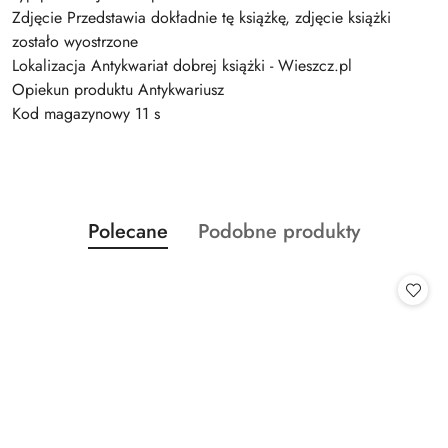
Zdjęcie Przedstawia dokładnie tę książkę, zdjęcie książki
zostało wyostrzone
Lokalizacja Antykwariat dobrej książki - Wieszcz.pl
Opiekun produktu Antykwariusz
Kod magazynowy 11 s
Produkty
Produkty
Polecane
Podobne produkty
Pomiń karuzelę produktów
o
o
statusie:
statusie: