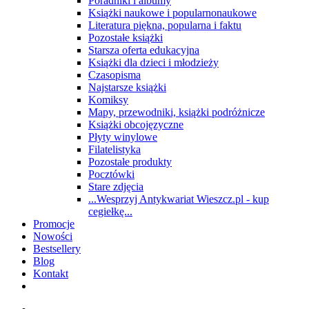
Poradniki i albumy
Książki naukowe i popularnonaukowe
Literatura piękna, popularna i faktu
Pozostałe książki
Starsza oferta edukacyjna
Książki dla dzieci i młodzieży
Czasopisma
Najstarsze książki
Komiksy
Mapy, przewodniki, książki podróżnicze
Książki obcojęzyczne
Płyty winylowe
Filatelistyka
Pozostałe produkty
Pocztówki
Stare zdjęcia
...Wesprzyj Antykwariat Wieszcz.pl - kup
cegiełkę...
Promocje
Nowości
Bestsellery
Blog
Kontakt