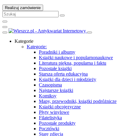
Realizuj zamówienie
Kategorie
Kategorie:
Poradniki i albumy
Książki naukowe i popularnonaukowe
Literatura piękna, popularna i faktu
Pozostałe książki
Starsza oferta edukacyjna
Książki dla dzieci i młodzieży
Czasopisma
Najstarsze książki
Komiksy
Mapy, przewodniki, książki podróżnicze
Książki obcojęzyczne
Płyty winylowe
Filatelistyka
Pozostałe produkty
Pocztówki
Stare zdjęcia