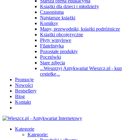
Starsza oferta edukacyjna
Książki dla dzieci i młodzieży
Czasopisma
Najstarsze książki
Komiksy
Mapy, przewodniki, książki podróżnicze
Książki obcojęzyczne
Płyty winylowe
Filatelistyka
Pozostałe produkty
Pocztówki
Stare zdjęcia
...Wesprzyj Antykwariat Wieszcz.pl - kup
cegiełkę...
Promocje
Nowości
Bestsellery
Blog
Kontakt
Kategorie
Kategorie: