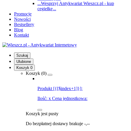
...Wesprzyj Antykwariat Wieszcz.pl - kup
cegiełkę...
Promocje
Nowości
Bestsellery
Blog
Kontakt
Szukaj
Ulubione
Koszyk
0
Koszyk (
0
)
Produkt [{[$index+1]}]:
Ilość:
x
Cena jednostkowa:
Koszyk jest pusty
Do bezpłatnej dostawy brakuje
-,--