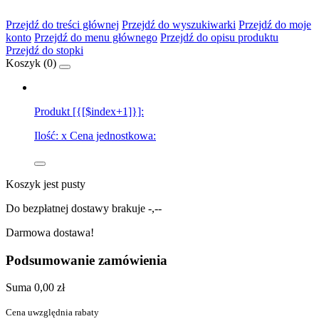
Przejdź do treści głównej
Przejdź do wyszukiwarki
Przejdź do moje
konto
Przejdź do menu głównego
Przejdź do opisu produktu
Przejdź do stopki
Koszyk (
0
)
Produkt [{[$index+1]}]:
Ilość:
x
Cena jednostkowa:
Koszyk jest pusty
Do bezpłatnej dostawy brakuje
-,--
Darmowa dostawa!
Podsumowanie zamówienia
Suma
0,00 zł
Cena uwzględnia rabaty