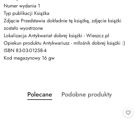
Numer wydania 1
Typ publikacji Książka
Zdjęcie Przedstawia dokładnie tę książkę, zdjęcie książki
zostało wyostrzone
Lokalizacja Antykwariat dobrej książki - Wieszcz.pl
Opiekun produktu Antykwariusz - miłośnik dobrej książki :)
ISBN 83-03-01258-4
Kod magazynowy 16 gw
Produkty
Produkty
Polecane
Podobne produkty
Pomiń karuzelę produktów
o
o
statusie:
statusie: