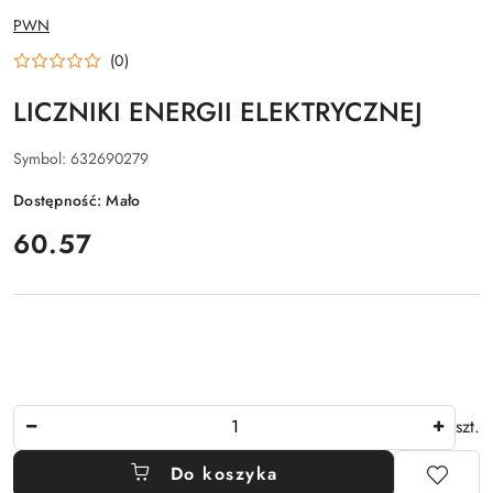
NAZWA
PWN
PRODUCENTA:
(0)
LICZNIKI ENERGII ELEKTRYCZNEJ
Symbol:
632690279
Dostępność:
Mało
cena:
60.57
Ilość
szt.
Do koszyka