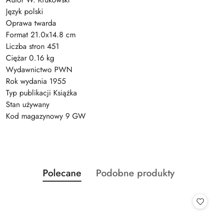
Język polski
Oprawa twarda
Format 21.0x14.8 cm
Liczba stron 451
Ciężar 0.16 kg
Wydawnictwo PWN
Rok wydania 1955
Typ publikacji Książka
Stan używany
Kod magazynowy 9 GW
Produkty
Produkty
Polecane
Podobne produkty
Pomiń karuzelę produktów
o
o
statusie:
statusie: