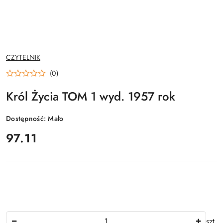
NAZWA
CZYTELNIK
PRODUCENTA:
(0)
Król Życia TOM 1 wyd. 1957 rok
Dostępność:
Mało
cena:
97.11
Ilość
szt.