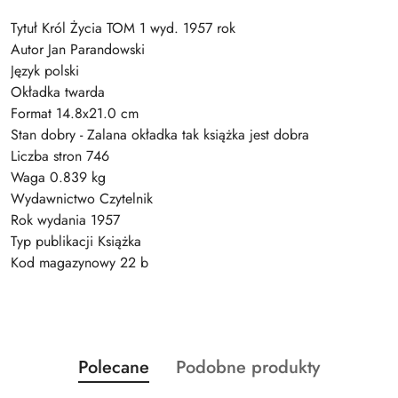
Tytuł Król Życia TOM 1 wyd. 1957 rok
Autor Jan Parandowski
Język polski
Okładka twarda
Format 14.8x21.0 cm
Stan dobry - Zalana okładka tak książka jest dobra
Liczba stron 746
Waga 0.839 kg
Wydawnictwo Czytelnik
Rok wydania 1957
Typ publikacji Książka
Kod magazynowy 22 b
Produkty
Produkty
Polecane
Podobne produkty
Pomiń karuzelę produktów
o
o