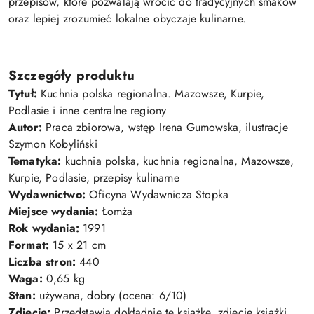
przepisów, które pozwalają wrócić do tradycyjnych smaków
oraz lepiej zrozumieć lokalne obyczaje kulinarne.
Szczegóły produktu
Tytuł:
Kuchnia polska regionalna. Mazowsze, Kurpie,
Podlasie i inne centralne regiony
Autor:
Praca zbiorowa, wstęp Irena Gumowska, ilustracje
Szymon Kobyliński
Tematyka:
kuchnia polska, kuchnia regionalna, Mazowsze,
Kurpie, Podlasie, przepisy kulinarne
Wydawnictwo:
Oficyna Wydawnicza Stopka
Miejsce wydania:
Łomża
Rok wydania:
1991
Format:
15 x 21 cm
Liczba stron:
440
Waga:
0,65 kg
Stan:
używana, dobry (ocena: 6/10)
Zdjęcie:
Przedstawia dokładnie tę książkę, zdjęcie książki