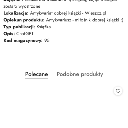
zostało wyostrzone
Lokalizacja:
Antykwariat dobrej książki - Wieszcz.pl
Opiekun produktu:
Antykwariusz - miłośnik dobrej książki :)
Typ publikacji:
Książka
Opis:
ChatGPT
Kod magazynowy:
95r
Produkty
Produkty
Polecane
Podobne produkty
Pomiń karuzelę produktów
o
o
statusie:
statusie: