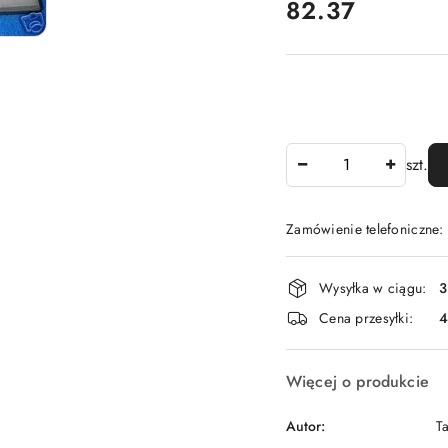
cena:
82.37
Ilość
szt.
Zamówienie telefoniczne
Dostępność
Wysyłka w ciągu:
3
i
Cena przesyłki:
dostawa
Więcej o produkcie
Autor:
T