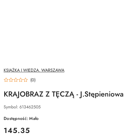
NAZWA
KSIĄŻKA I WIEDZA. WARSZAWA
PRODUCENTA:
(0)
KRAJOBRAZ Z TĘCZĄ - J.Stępieniowa
Symbol:
613462505
Dostępność:
Mało
cena:
145.35