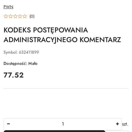
NAZWA
PWN
PRODUCENTA:
(0)
KODEKS POSTĘPOWANIA
ADMINISTRACYJNEGO KOMENTARZ
Symbol:
632411899
Dostępność:
Mało
cena:
77.52
Ilość
szt.