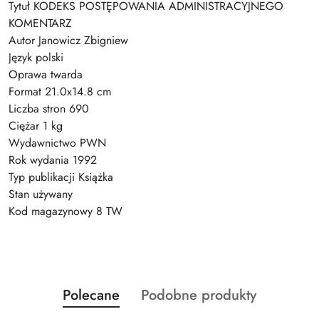
Tytuł KODEKS POSTĘPOWANIA ADMINISTRACYJNEGO
KOMENTARZ
Autor Janowicz Zbigniew
Język polski
Oprawa twarda
Format 21.0x14.8 cm
Liczba stron 690
Ciężar 1 kg
Wydawnictwo PWN
Rok wydania 1992
Typ publikacji Książka
Stan używany
Kod magazynowy 8 TW
Produkty
Produkty
Polecane
Podobne produkty
Pomiń karuzelę produktów
o
o