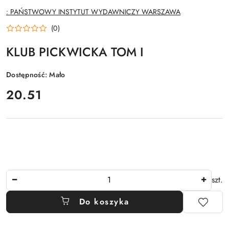
NAZWA
: PAŃSTWOWY INSTYTUT WYDAWNICZY WARSZAWA
PRODUCENTA:
(0)
KLUB PICKWICKA TOM I
Dostępność:
Mało
cena:
20.51
Ilość
szt.
Do koszyka