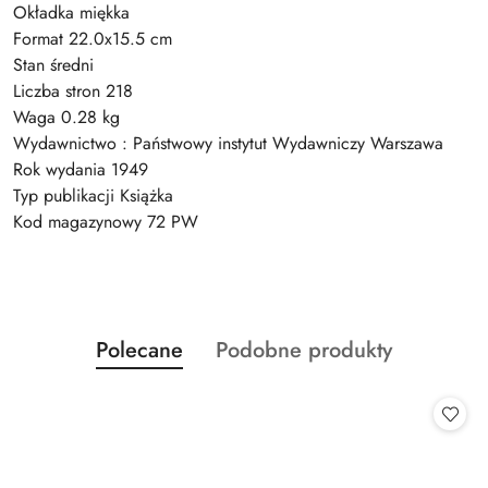
Okładka miękka
Format 22.0x15.5 cm
Stan średni
Liczba stron 218
Waga 0.28 kg
Wydawnictwo : Państwowy instytut Wydawniczy Warszawa
Rok wydania 1949
Typ publikacji Książka
Kod magazynowy 72 PW
Produkty
Produkty
Polecane
Podobne produkty
Pomiń karuzelę produktów
o
o
statusie:
statusie: