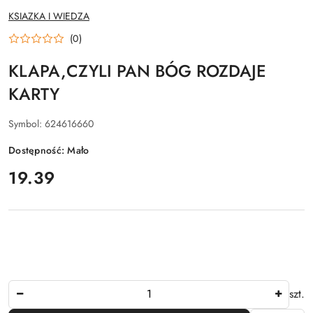
NAZWA
KSIAZKA I WIEDZA
PRODUCENTA:
(0)
KLAPA,CZYLI PAN BÓG ROZDAJE
KARTY
Symbol:
624616660
Dostępność:
Mało
cena:
19.39
Ilość
szt.