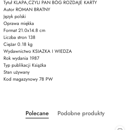
Tytuł KLAPA,CZYLI PAN BÓG ROZDAJE KARTY
Autor ROMAN BRATNY
Język polski
Oprawa miękka
Format 21.0x14.8 cm
Liczba stron 138
Ciężar 0.18 kg
Wydawnictwo KSIAZKA I WIEDZA
Rok wydania 1987
Typ publikacji Książka
Stan używany
Kod magazynowy 78 PW
Produkty
Produkty
Polecane
Podobne produkty
Pomiń karuzelę produktów
o
o
statusie:
statusie: